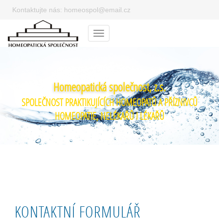
Kontaktujte nás:
homeospol@email.cz
Menu
Homeopatická společnost, z.s.
SPOLEČNOST PRAKTIKUJÍCÍCH HOMEOPATŮ A PŘÍZNIVCŮ
HOMEOPATIE, NELÉKAŘŮ I LÉKAŘŮ
KONTAKTNÍ FORMULÁŘ